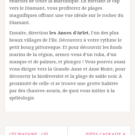
endroits de toute la Martinique. En mettant le cap
vers le Diamant, vous profiterez de plages
magnifiques offrant une vue idéale sur le rocher du
Diamant.
Ensuite, direction
les Anses d’Arlet
, l’un des plus
beaux villages de l’île. Découvrez à votre rythme le
petit bourg pittoresque. Et pour découvrir les fonds
marins de la région, armez-vous d’un tuba, d’un
masque et de palmes, et plongez ! Vous pouvez aussi
vous diriger vers la Grande-Anse et Anse Noire, pour
découvrir la biodiversité et la plage de sable noir. À
proximité de celle-ci se trouve une grotte habitée
par des chauves-souris, de quoi vous initier à la
spéléologie.
Navigation
CÉLIBATAIRE : OÙ
IDÉES CADEAUX À